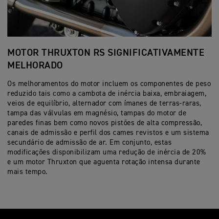
MOTOR THRUXTON RS SIGNIFICATIVAMENTE
M
MELHORADO
Co
re
Os melhoramentos do motor incluem os componentes de peso
Th
reduzido tais como a cambota de inércia baixa, embraiagem,
em
veios de equilíbrio, alternador com ímanes de terras-raras,
ga
tampa das válvulas em magnésio, tampas do motor de
paredes finas bem como novos pistões de alta compressão,
canais de admissão e perfil dos cames revistos e um sistema
secundário de admissão de ar. Em conjunto, estas
modificações disponibilizam uma redução de inércia de 20%
e um motor Thruxton que aguenta rotação intensa durante
mais tempo.