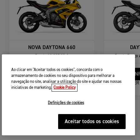
NOVA DAYTONA 660
DAY
Desde
10 395,00 €
Desde
Preço 
Ao clicar em "Aceitar todos os cookies", concorda com o
CONFIGURADOR
CON
armazenamento de cookies no seu dispositivo para melhorar a
navegação no site, analisar a utilização do site e ajudar nas nossas
VER DETALHES
VER
iniciativas de marketing.
Cookie Policy
Definições de cookies
Aceitar todos os cookies