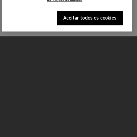
Aceitar todos os cookies
MOTOS
ACÇÃO
FOR THE RIDE
SERVIÇOS
FACEBOOK
TWITTER
YOUTUBE