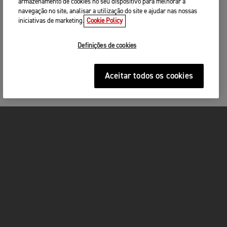
armazenamento de cookies no seu dispositivo para melhorar a
PROCURE PERTO DE SI
navegação no site, analisar a utilização do site e ajudar nas nossas
iniciativas de marketing.
Cookie Policy
3. INTRODUZA OS SEUS DADOS DE
CONTACTO
Definições de cookies
Por favor partilhe os seus dados de contacto para
que possamos contactá-lo(a) para agendarmos uma
data e hora adequadas para o seu
test ride
.
Aceitar todos os cookies
Sr./Sra.
Nome
*
MOTOS
Apelido
*
ACÇÃO
Por favor lembre-se de trazer consigo
Uma Carta de Condução válida
FOR THE RIDE
Capacete
Vestuário adequado à condução de motos incluindo