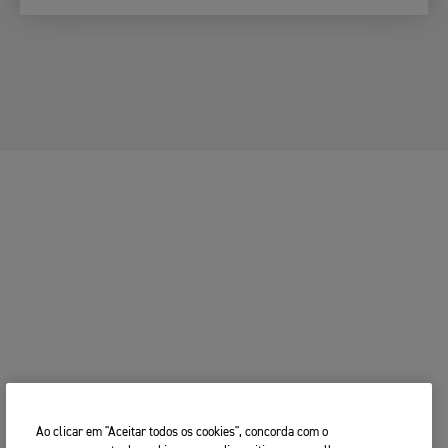
1. Escolha
2. Escolha o
3. Preencha
a Sua
Seu
os Seus
A SUA MOTO
Moto
Concessionário
Dados
ALTERAR MOTO
A SUA MOTO
2. Escolha o seu concessionário
ALTERAR MOTO
Triumph preferido
Introduza o seu código postal, localidade e nome
Código postal
test ride
CONTINUAR
PROCURA
ALTERAR CONCESSIONÁRIO
test ride
Ao clicar em "Aceitar todos os cookies", concorda com o