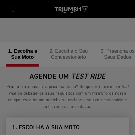
1. Escolha a
2. Escolha o Seu
3. Preencha os
Sua Moto
Concessionário
Seus Dados
AGENDE UM
TEST RIDE
Pronto para passar à próxima etapa? Se quiser marcar um
test
ride
ou debater os seus requisitos com um membro da nossa
equipa, escolha um modelo, seleccione o seu concessionário e
entraremos em contacto.
1. ESCOLHA A SUA MOTO