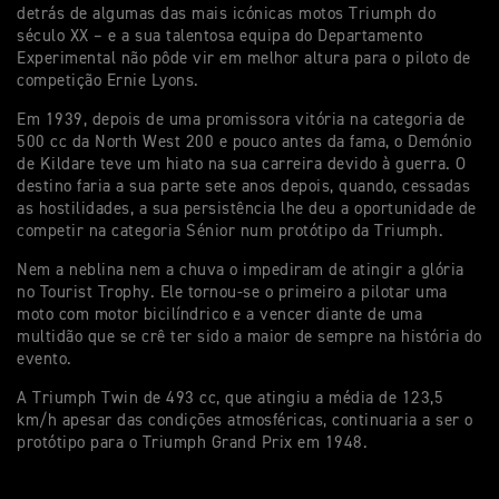
detrás de algumas das mais icónicas motos Triumph do
século XX – e a sua talentosa equipa do Departamento
Experimental não pôde vir em melhor altura para o piloto de
competição Ernie Lyons.
Em 1939, depois de uma promissora vitória na categoria de
500 cc da North West 200 e pouco antes da fama, o Demónio
de Kildare teve um hiato na sua carreira devido à guerra. O
destino faria a sua parte sete anos depois, quando, cessadas
as hostilidades, a sua persistência lhe deu a oportunidade de
competir na categoria Sénior num protótipo da Triumph.
Nem a neblina nem a chuva o impediram de atingir a glória
no Tourist Trophy. Ele tornou-se o primeiro a pilotar uma
moto com motor bicilíndrico e a vencer diante de uma
multidão que se crê ter sido a maior de sempre na história do
evento.
A Triumph Twin de 493 cc, que atingiu a média de 123,5
km/h apesar das condições atmosféricas, continuaria a ser o
protótipo para o Triumph Grand Prix em 1948.