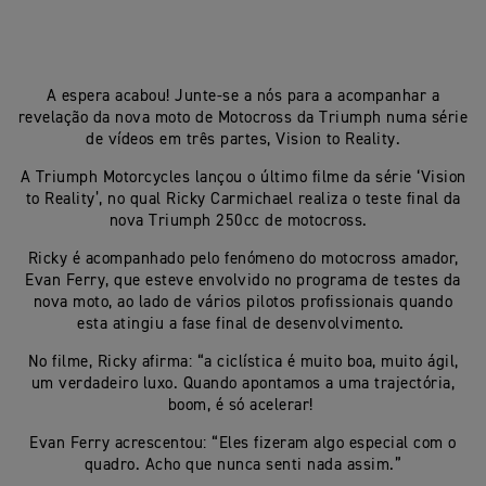
A espera acabou! Junte-se a nós para a acompanhar a
revelação da nova moto de Motocross da Triumph numa série
de vídeos em três partes, Vision to Reality.
A Triumph Motorcycles lançou o último filme da série ‘Vision
to Reality’, no qual Ricky Carmichael realiza o teste final da
nova Triumph 250cc de motocross.
Ricky é acompanhado pelo fenómeno do motocross amador,
Evan Ferry, que esteve envolvido no programa de testes da
nova moto, ao lado de vários pilotos profissionais quando
esta atingiu a fase final de desenvolvimento.
No
filme
, Ricky
afirma
: “a
ciclística
é
muito
boa,
muito
ágil
,
um
verdadeiro
luxo
. Quando
apontamos
a
uma
trajectória
,
boom, é
só
acelerar
!
Evan Ferry
acrescentou
: “
Eles
fizeram
algo especial com o
quadro
. Acho que
nunca
senti
nada
assim
.”