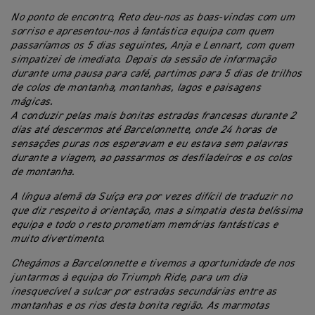
No ponto de encontro, Reto deu-nos as boas-vindas com um
sorriso e apresentou-nos à fantástica equipa com quem
passaríamos os 5 dias seguintes, Anja e Lennart, com quem
simpatizei de imediato. Depois da sessão de informação
durante uma pausa para café, partimos para 5 dias de trilhos
de colos de montanha, montanhas, lagos e paisagens
mágicas.
A conduzir pelas mais bonitas estradas francesas durante 2
dias até descermos até Barcelonnette, onde 24 horas de
sensações puras nos esperavam e eu estava sem palavras
durante a viagem, ao passarmos os desfiladeiros e os colos
de montanha.
A língua alemã da Suíça era por vezes difícil de traduzir no
que diz respeito à orientação, mas a simpatia desta belíssima
equipa e todo o resto prometiam memórias fantásticas e
muito divertimento.
Chegámos a Barcelonnette e tivemos a oportunidade de nos
juntarmos à equipa do Triumph Ride, para um dia
inesquecível a sulcar por estradas secundárias entre as
montanhas e os rios desta bonita região. As marmotas