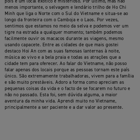
pois é um local exótico e misterioso. Por último, mas não
menos importante, o selvagem e lendário trilho de Ho Chi
Minh que liga o Norte com o Sul do Vietname e situa-se ao
longo da fronteira com o Camboja e o Laos. Por vezes,
sentimos que estamos no meio da selva e podemos ver um
tigre na estrada a qualquer momento; também podemos
facilmente ouvir os macacos durante as viagens, mesmo
usando capacete. Entre as cidades de que mais gostei
destaco Hoi An com as suas famosas lanternas à noite,
música ao vivo e a bela praia e todas as atrações que a
cidade tem para oferecer. Ao falar do Vietname, não posso
falar apenas dos locais porque as pessoas tornam este país
único. São extremamente trabalhadoras, vivem para a família
e são muito prestáveis. Adoro a forma como apreciam as
pequenas coisas da vida e o facto de se focarem no futuro e
não no passado. Esta foi, sem dúvida alguma, a maior
aventura da minha vida. Aprendi muito no Vietname,
principalmente a ser paciente e a dar valor ao presente.