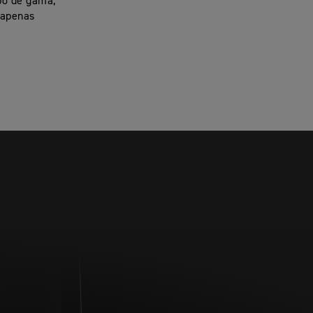
opo de gama,
 apenas