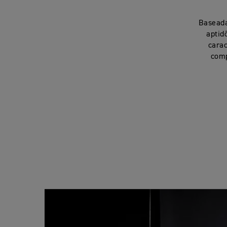
Baseada
aptid
carac
comp