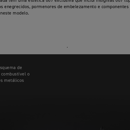
tada tem uma estética 007 exclusiva que inclui insígnias 007 t
s enegrecidos, pormenores de embelezamento e componentes
 neste modelo.
.
 esquema de
 combustível o
es metálicos