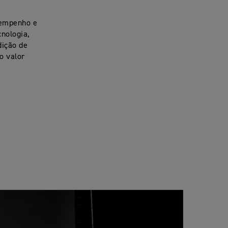
sempenho e
cnologia,
dição de
o valor