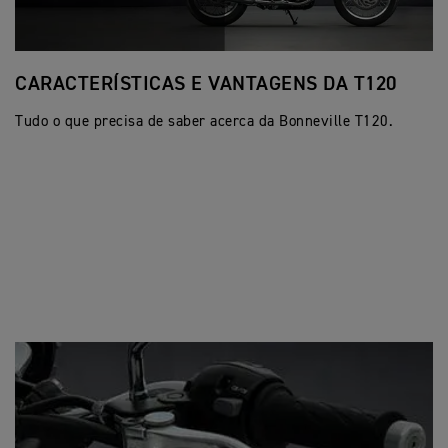
CARACTERÍSTICAS E VANTAGENS DA T120
C
B
Tudo o que precisa de saber acerca da Bonneville T120.
Tu
Bl