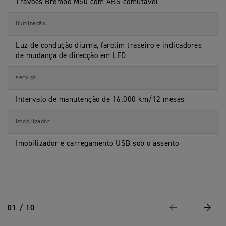
Travões Brembo M50 com ABS comutável
Iluminação
Luz de condução diurna, farolim traseiro e indicadores
de mudança de direcção em LED
serviço
Intervalo de manutenção de 16.000 km/12 meses
Imobilizador
Imobilizador e carregamento USB sob o assento
01 / 10
Previous
Next