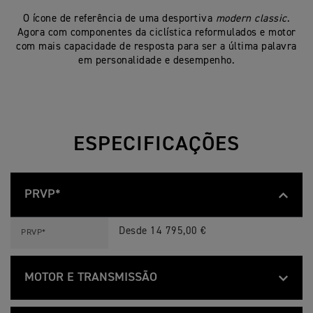
O ícone de referência de uma desportiva
modern classic
.
Agora com componentes da ciclística reformulados e motor
com mais capacidade de resposta para ser a última palavra
em personalidade e desempenho.
ESPECIFICAÇÕES
PRVP*
S
Feature
Details
P
Desde 14 795,00 €
PRVP*
E
E
D
T
MOTOR E TRANSMISSÃO
W
I
S
N
Feature
Details