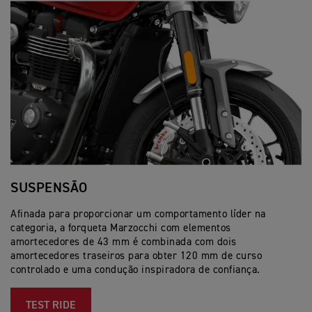
SUSPENSÃO
T
Afinada para proporcionar um comportamento líder na
Tr
categoria, a forqueta Marzocchi com elementos
po
amortecedores de 43 mm é combinada com dois
pi
amortecedores traseiros para obter 120 mm de curso
de
controlado e uma condução inspiradora de confiança.
TEST RIDE