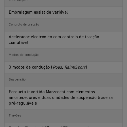
Embraiagem
Embraiagem assistida variável
Controlo de tracção
Acelerador electrónico com controlo de tracção
comutável
Modos de condução
3 modos de condução (
Road, Rain
e
Sport
)
Suspensão
Forqueta invertida Marzocchi com elementos
amortecedores e duas unidades de suspensão traseira
pré-reguláveis
Travões