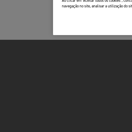
Ao clicar em "Aceitar todos os cookies", co
navegação no site, analisar a utilização do si
FOR THE RIDE
SERVIÇOS
BRAND
A SUA TRIUMPH