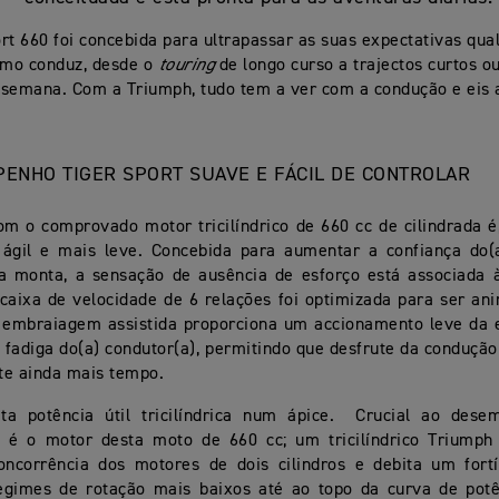
rt 660 foi concebida para ultrapassar as suas expectativas qua
omo conduz, desde o
touring
de longo curso a trajectos curtos o
-semana. Com a Triumph, tudo tem a ver com a condução e eis 
PENHO TIGER SPORT SUAVE E FÁCIL DE CONTROLAR
m o comprovado motor tricilíndrico de 660 cc de cilindrada é,
 ágil e mais leve. Concebida para aumentar a confiança do(a
a monta, a sensação de ausência de esforço está associada à
 caixa de velocidade de 6 relações foi optimizada para ser ani
 embraiagem assistida proporciona um accionamento leve da
 fadiga do(a) condutor(a), permitindo que desfrute da condução
te ainda mais tempo.
ta potência útil tricilíndrica num ápice. Crucial ao dese
 é o motor desta moto de 660 cc; um tricilíndrico Triumph
oncorrência dos motores de dois cilindros e debita um fortí
egimes de rotação mais baixos até ao topo da curva de pot