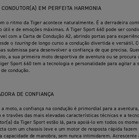
E CONDUTOR(A) EM PERFEITA HARMONIA
om o ritmo da Tiger acontece naturalmente. É a derradeira co
 útil e de emoções máximas. A Tiger Sport 660 pode ser condi
vel com a Carta de Condução A2, abrindo portas para experiên
desde o
touring
de longo curso a condução divertida e versátil. 
s submissa para desenvolver a confiança de que precisa. Quer
to, a sua primeira moto desportiva de aventura ou se procur
 Tiger Sport 660 tem a tecnologia e personalidade para agitar a 
 de condução.
RADORA DE CONFIANÇA
 a moto, a confiança na condução é primordial para a aventura
 e travões das mais elevadas características técnicas e a tecn
tor(a) da Tiger Sport estão lá, para apoiá-lo em todos os mome
cta com um chassis leve e um motor de resposta rápida fazem 
 a capacidade de manobra, sem nunca intimidarem. Acrescente a