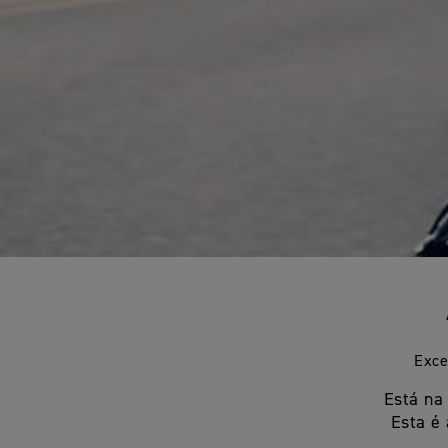
Exce
Está na
Esta é