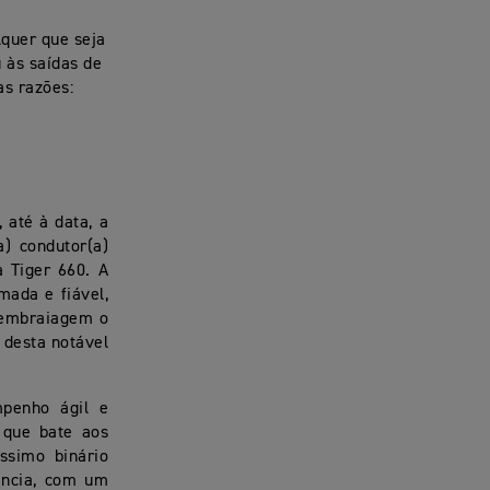
lquer que seja
u às saídas de
as razões:
 até à data, a
) condutor(a)
 Tiger 660. A
mada e fiável,
 embraiagem o
 desta notável
mpenho ágil e
 que bate aos
ssimo binário
ência, com um