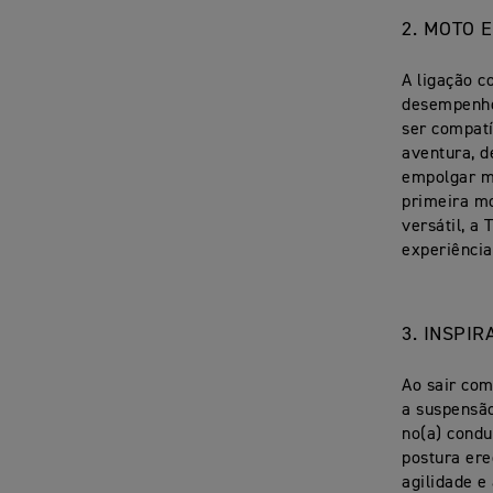
2. MOTO 
A ligação c
desempenho
ser compatí
aventura, 
empolgar ma
primeira mo
versátil, a
experiência
3. INSPI
Ao sair com
a suspensão
no(a) condu
postura ere
agilidade e