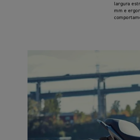
largura est
mm e ergon
comportame