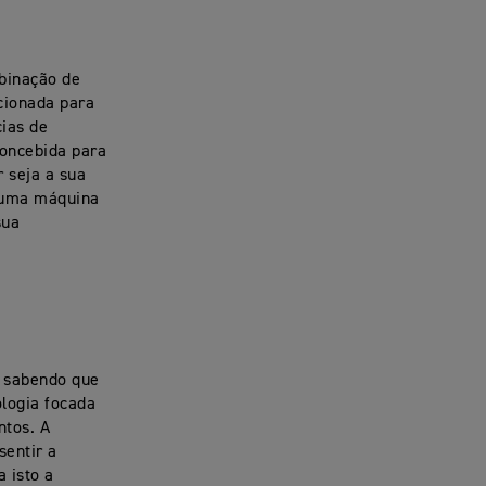
mbinação de
cionada para
cias de
Concebida para
 seja a sua
a uma máquina
sua
, sabendo que
ologia focada
ntos. A
sentir a
 isto a