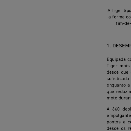
A Tiger Spo
a forma c
fim-de
1. DESEM
Equipada co
Tiger mais
desde que 
sofisticada
enquanto a
que reduz a
moto duran
A 660 debi
empolgante
pontos a c
desde os r