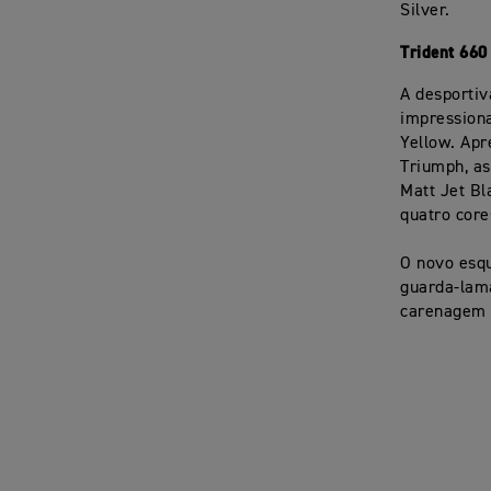
Silver.
Trident 660
A desportiv
impression
Yellow. Apr
Triumph, as
Matt Jet Bl
quatro core
O novo esqu
guarda-lama
carenagem t