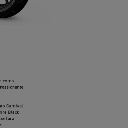
e cores
pressionante
to Carnival
ire Black,
obertura
r.