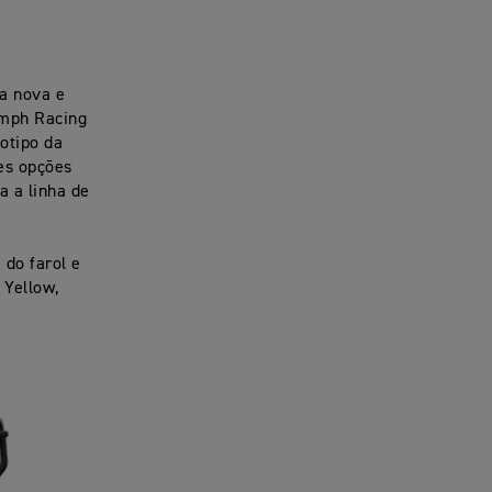
ma nova e
umph Racing
gotipo da
res opções
a a linha de
do farol e
 Yellow,