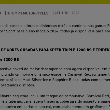
24TH JUL 2023
O
TRIUMPH MOTORCYCLES
s de cores distintas e dinâmicas estão a caminho nas gamas R
ger Sport para o ano modelo 2024, todas já disponíveis para e
DE CORES OUSADAS PARA SPEED TRIPLE 1200 RS E TRIDEN
le 1200 RS
portiva naked de maior desempenho está agora disponível em t
incluindo um novo e dinâmico esquema Carnival Red, juntamen
temporâneas Matt Silver Ice e Sapphire Black, todas compleme
 prateados distintos.
ilhante esquema inclui um tanque de combustível Carnival Re
ainéis laterais, carenagem traseira, cobertura do assento e paine
 dianteiro em carbono natural, com acabamento em grafismos