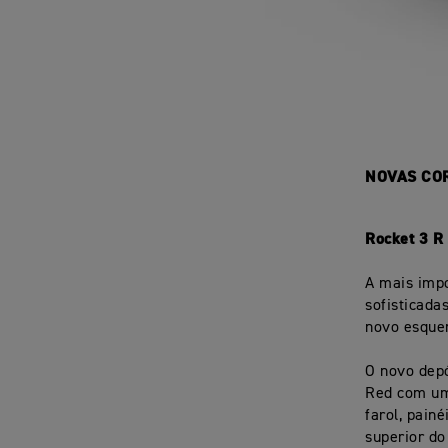
NOVAS COR
Rocket 3 R
A mais impo
sofisticada
novo esquem
O novo dep
Red com um 
farol, pain
superior do