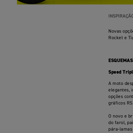
INSPIRAÇÃ
Novas opçõe
Rocket e Ti
ESQUEMAS 
Speed Trip
A moto des
elegantes, 
opções con
gráficos RS
O novo e br
do farol, p
pára-lamas