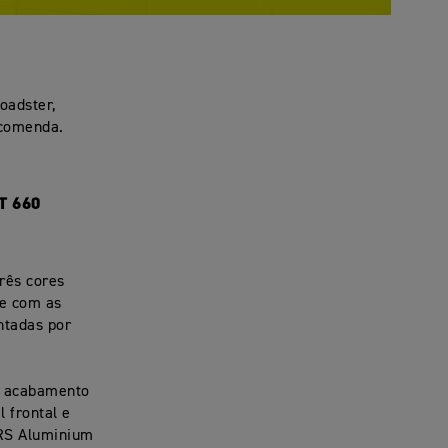
oadster,
ncomenda.
T 660
rês cores
te com as
ntadas por
d, acabamento
l frontal e
 RS Aluminium