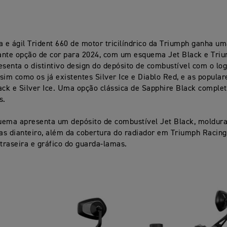
a e ágil Trident 660 de motor tricilíndrico da Triumph ganha u
ante opção de cor para 2024, com um esquema Jet Black e Tri
esenta o distintivo design do depósito de combustível com o lo
sim como os já existentes Silver Ice e Diablo Red, e as popula
ack e Silver Ice. Uma opção clássica de Sapphire Black complet
s.
ema apresenta um depósito de combustível Jet Black, moldura 
s dianteiro, além da cobertura do radiador em Triumph Racing
raseira e gráfico do guarda-lamas.