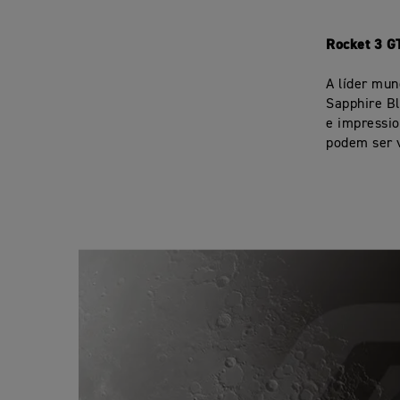
Rocket 3 G
A líder mun
Sapphire B
e impressio
podem ser v