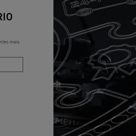
RIO
ycles mais