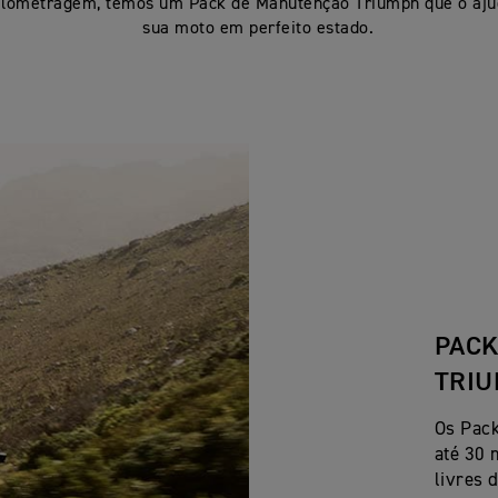
ilometragem, temos um Pack de Manutenção Triumph que o aju
sua moto em perfeito estado.
PACK
TRI
Os Pac
até 30 
livres 