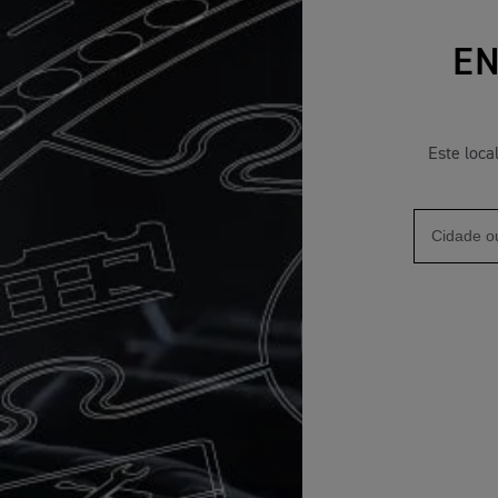
EN
Este loca