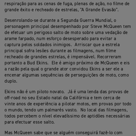
respiração para as cenas de fuga, plenas de ação, no filme de
grande êxito e recheado de estrelas, "A Grande Evasão".
Desenrolando-se durante a Segunda Guerra Mundial, o
personagem principal desempenhado por Steve McQueen tem
de efetuar um perigoso salto de moto sobre uma vedação de
arame farpado, num esforço desesperado para evitar a
captura pelos soldados inimigos. Arriscar que a estrela
principal sofra lesões durante as filmagens, num filme
recheado de grandes estrelas, é impensável. Recorreram
portanto a Bud Ekins. Ele é amigo próximo de McQueen e eis
a razão pela qual o grande ator convidou Ekins a ser ele a
encenar algumas sequências de perseguições de moto, como
duplo.
Ekins não é um piloto novato. Já é uma lenda das provas de
off-road no seu Estado natal da Califórnia e tem cerca de
vinte anos de experiência a pilotar motos, em provas por todo
o mundo, tendo um palmarés vasto. No local das filmagens,
todos percebem o nível elevadíssimo de aptidões necessárias
para efectuar esse salto.
Mas McQueen sabe que se alguém conseguirá fazê-lo com