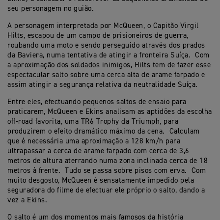
seu personagem no guião.
A personagem interpretada por McQueen, o Capitão Virgil
Hilts, escapou de um campo de prisioneiros de guerra,
roubando uma moto e sendo perseguido através dos prados
da Baviera, numa tentativa de atingir a fronteira Suíça. Com
a aproximação dos soldados inimigos, Hilts tem de fazer esse
espectacular salto sobre uma cerca alta de arame farpado e
assim atingir a segurança relativa da neutralidade Suíça.
Entre eles, efectuando pequenos saltos de ensaio para
praticarem, McQueen e Ekins analisam as aptidões da escolha
off-road favorita, uma TR6 Trophy da Triumph, para
produzirem o efeito dramático máximo da cena. Calculam
que é necessária uma aproximação a 128 km/h para
ultrapassar a cerca de arame farpado com cerca de 3,6
metros de altura aterrando numa zona inclinada cerca de 18
metros à frente. Tudo se passa sobre pisos com erva. Com
muito desgosto, McQueen é sensatamente impedido pela
seguradora do filme de efectuar ele próprio o salto, dando a
vez a Ekins.
O salto é um dos momentos mais famosos da história