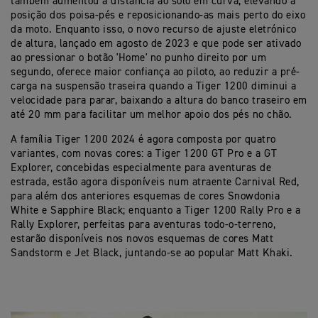
também aumentou a distância ao solo em curva, elevando a
posição dos poisa-pés e reposicionando-as mais perto do eixo
da moto. Enquanto isso, o novo recurso de ajuste eletrónico
de altura, lançado em agosto de 2023 e que pode ser ativado
ao pressionar o botão 'Home' no punho direito por um
segundo, oferece maior confiança ao piloto, ao reduzir a pré-
carga na suspensão traseira quando a Tiger 1200 diminui a
velocidade para parar, baixando a altura do banco traseiro em
até 20 mm para facilitar um melhor apoio dos pés no chão.
A família Tiger 1200 2024 é agora composta por quatro
variantes, com novas cores: a Tiger 1200 GT Pro e a GT
Explorer, concebidas especialmente para aventuras de
estrada, estão agora disponíveis num atraente Carnival Red,
para além dos anteriores esquemas de cores Snowdonia
White e Sapphire Black; enquanto a Tiger 1200 Rally Pro e a
Rally Explorer, perfeitas para aventuras todo-o-terreno,
estarão disponíveis nos novos esquemas de cores Matt
Sandstorm e Jet Black, juntando-se ao popular Matt Khaki.