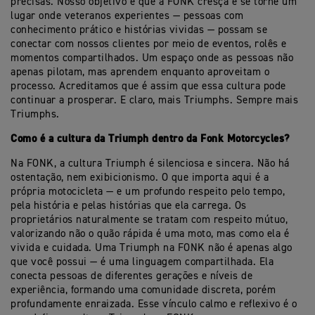
precisas. Nosso objetivo é que a FONK cresça e se torne um
lugar onde veteranos experientes — pessoas com
conhecimento prático e histórias vividas — possam se
conectar com nossos clientes por meio de eventos, rolês e
momentos compartilhados. Um espaço onde as pessoas não
apenas pilotam, mas aprendem enquanto aproveitam o
processo. Acreditamos que é assim que essa cultura pode
continuar a prosperar. E claro, mais Triumphs. Sempre mais
Triumphs.
Como é a cultura da Triumph dentro da Fonk Motorcycles?
Na FONK, a cultura Triumph é silenciosa e sincera. Não há
ostentação, nem exibicionismo. O que importa aqui é a
própria motocicleta — e um profundo respeito pelo tempo,
pela história e pelas histórias que ela carrega. Os
proprietários naturalmente se tratam com respeito mútuo,
valorizando não o quão rápida é uma moto, mas como ela é
vivida e cuidada. Uma Triumph na FONK não é apenas algo
que você possui — é uma linguagem compartilhada. Ela
conecta pessoas de diferentes gerações e níveis de
experiência, formando uma comunidade discreta, porém
profundamente enraizada. Esse vínculo calmo e reflexivo é o