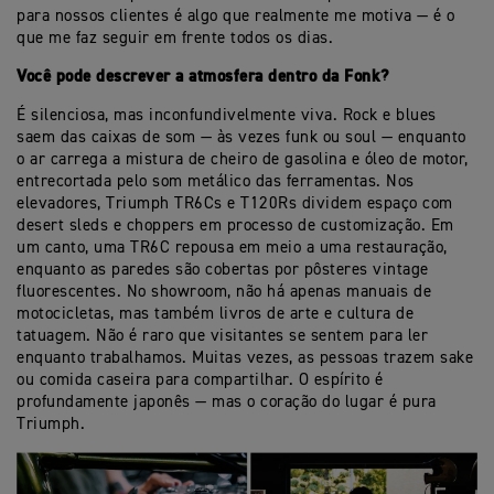
para nossos clientes é algo que realmente me motiva — é o
que me faz seguir em frente todos os dias.
Você pode descrever a atmosfera dentro da Fonk?
É silenciosa, mas inconfundivelmente viva. Rock e blues
saem das caixas de som — às vezes funk ou soul — enquanto
o ar carrega a mistura de cheiro de gasolina e óleo de motor,
entrecortada pelo som metálico das ferramentas. Nos
elevadores, Triumph TR6Cs e T120Rs dividem espaço com
desert sleds e choppers em processo de customização. Em
um canto, uma TR6C repousa em meio a uma restauração,
enquanto as paredes são cobertas por pôsteres vintage
fluorescentes. No showroom, não há apenas manuais de
motocicletas, mas também livros de arte e cultura de
tatuagem. Não é raro que visitantes se sentem para ler
enquanto trabalhamos. Muitas vezes, as pessoas trazem sake
ou comida caseira para compartilhar. O espírito é
profundamente japonês — mas o coração do lugar é pura
Triumph.