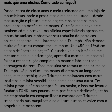
mais que uma oficina. Como tudo começou?
Passei cerca de cinco anos e meio treinando em uma loja de
motocicletas, onde o proprietário me ensinou tudo — desde
manutenção e pintura até soldagem e os aspectos mais
profundos da mecânica de motos. O irmão mais novo dele
também administrava uma oficina especializada apenas em
motos britânicas, e observar seu trabalho de perto aos
poucos despertou meu interesse pela Triumph. Não demorou
muito até que eu comprasse um motor Unit 650 de 1968 em
estado de “cesta de peças”. O quadro veio do irmão do meu
mentor e, sob sua orientação, aprendi a montar um hardtail,
fazer a reconstrução completa do motor e fabricar toda a
carenagem do zero. Essa máquina se tornou minha primeira
Triumph. Já pilotei muitas motos diferentes ao longo dos
anos, mas percebi que as Triumph combinavam com meus
instintos e minha sensibilidade como nenhuma outra. Ter
minha própria oficina sempre foi um sonho, e isso me levou a
fundar a FONK. Aos poucos, com paciência e dedicação, tenho
me empenhado em compartilhar o encanto das Triumph —
trabalhando nas máquinas e na cultura que as envolve com o
respeito que merecem. .