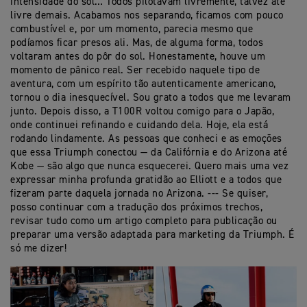
intensidade do sol… Todos pilotavam livremente, talvez até
livre demais. Acabamos nos separando, ficamos com pouco
combustível e, por um momento, parecia mesmo que
podíamos ficar presos ali. Mas, de alguma forma, todos
voltaram antes do pôr do sol. Honestamente, houve um
momento de pânico real. Ser recebido naquele tipo de
aventura, com um espírito tão autenticamente americano,
tornou o dia inesquecível. Sou grato a todos que me levaram
junto. Depois disso, a T100R voltou comigo para o Japão,
onde continuei refinando e cuidando dela. Hoje, ela está
rodando lindamente. As pessoas que conheci e as emoções
que essa Triumph conectou — da Califórnia e do Arizona até
Kobe — são algo que nunca esquecerei. Quero mais uma vez
expressar minha profunda gratidão ao Elliott e a todos que
fizeram parte daquela jornada no Arizona. --- Se quiser,
posso continuar com a tradução dos próximos trechos,
revisar tudo como um artigo completo para publicação ou
preparar uma versão adaptada para marketing da Triumph. É
só me dizer!