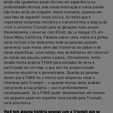
ainda não igualemos essas oficinas em experiência ou
profundidade técnica, mas nossa motivação e nossa paixão
não ficam atrás de ninguém. Neste momento, estamos em
uma fase de expandir nosso círculo. Acredito que é
importante tomarmos iniciativa e transmitirmos a alegria de
viver o universo Triumph para as gerações mais jovens.
Recentemente, conversei com Elliott, da Le Hangar 23, em
Costa Mesa, Califórnia. Falamos sobre como, nesta era global,
seria incrível criar ambientes onde as pessoas possam
aproveitar suas motos além das fronteiras de países e de
cenas específicas. Leva tempo, mas acreditamos em construir
as coisas aos poucos, passo a passo. Ultimamente, tenho
levado minha própria T100R para estradas de terra e
participado de corridas, o que tem me proporcionado
inúmeros encontros e aprendizados. Quando as pessoas
dizem que a FONK foi o motivo que despertou nelas o
interesse pela Triumph — e quando muitas delas acabam
comprando a sua própria — isso é profundamente
recompensador. Se a FONK puder desempenhar até mesmo
um pequeno papel em espalhar essa paixão pela Triumph,
será uma honra.
Você tem alguma história pessoal com a Triumph que se