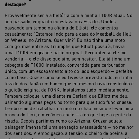
destaque?
Provavelmente seria a história com a minha T100R atual. No
ano passado, enquanto eu estava nos Estados Unidos
passando um tempo na oficina do Elliott, ele comentou
casualmente: “Estamos indo para a casa do Meatball, da Hell
on Wheels, no Arizona. Quer vir?” Eu não tinha uma moto
comigo, mas entre as Triumphs que Elliott possuía, havia
uma T100R em grande parte original. Perguntei se ele me
venderia — e ele disse que sim, sem hesitar. Ela já tinha um
cabeçote de T100C instalado, convertida para carburador
único, com um escapamento alto do lado esquerdo — perfeita
como base. Quase como se eu tivesse previsto tudo, eu tinha
levado dos Japão um banco que eu mesmo havia construído e
o guidão original da FONK. Instalamos tudo imediatamente.
Também coloquei uma dianteira Ceriani que Elliott me deu,
usinando algumas peças no torno para que tudo funcionasse.
Lembro-me de trabalhar na moto no chão mesmo e levar uma
bronca do Tink, o mecânico-chefe — algo que hoje a gente dá
risada. Depois partimos rumo ao Arizona. Cruzar aquela
paisagem imensa foi uma sensação avassaladora — no melhor
dos sentidos. A empolgação, a tensão, o cheiro de poeira, a