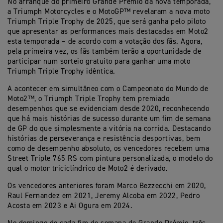
No arranque do primeiro Grande Prémio da nova temporada,
a Triumph Motorcycles e o MotoGP™ revelaram a nova moto
Triumph Triple Trophy de 2025, que será ganha pelo piloto
que apresentar as performances mais destacadas em Moto2
esta temporada – de acordo com a votação dos fãs. Agora,
pela primeira vez, os fãs também terão a oportunidade de
participar num sorteio gratuito para ganhar uma moto
Triumph Triple Trophy idêntica.
A acontecer em simultâneo com o Campeonato do Mundo de
Moto2™, o Triumph Triple Trophy tem premiado
desempenhos que se evidenciam desde 2020, reconhecendo
que há mais histórias de sucesso durante um fim de semana
de GP do que simplesmente a vitória na corrida. Destacando
histórias de perseverança e resistência desportivas, bem
como de desempenho absoluto, os vencedores recebem uma
Street Triple 765 RS com pintura personalizada, o modelo do
qual o motor triciclíndrico de Moto2 é derivado.
Os vencedores anteriores foram Marco Bezzecchi em 2020,
Raul Fernandez em 2021, Jeremy Alcoba em 2022, Pedro
Acosta em 2023 e Ai Ogura em 2024.