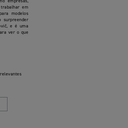
mo empresas,
 trabalhar em
para modelos
o surpreender
ovič, e é uma
ara ver o que
 relevantes