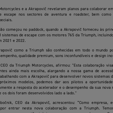
Motorcycles e a Akrapovič revelaram planos para colaborar e
e escape nos sectores de aventura e roadster, bem como
peciais.
ção começou no paddock, quando a Akrapovič forneceu às prin
 sistemas de escape com os motores 765 da Triumph, incluind
m 2021 e 2022.
rapovič como a Triumph são conhecidas em todo o mundo p
empenho, qualidade premium, sons inconfundíveis e design in
 CEO da Triumph Motorcycles, afirmou: "Esta colaboração vis
entes ainda mais escolha, alargando a nossa gama de acessó
rabalhando com a Akrapovič para desenvolver novos sistemas 
próximos modelos, podemos dar aos pilotos a oportunidad
vamente a resposta do acelerador e o desempenho da sua nova
 os dois foram desenvolvidos lado a lado."
bočnik, CEO da Akrapovič, acrescentou: “Como empresa, 
s por entrar nesta nova colaboração com a Triumph. Tem