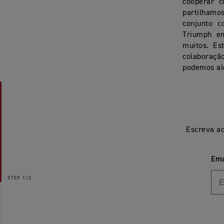
cooperar 
partilhamo
conjunto 
Triumph em
muitos. Es
colaboraçã
podemos alc
Escreva aq
Ema
STEP
1/2