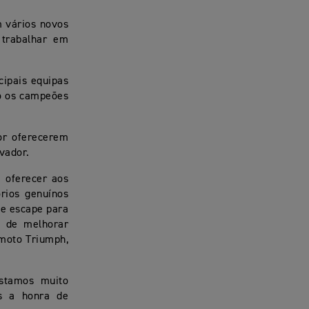
m vários novos
 trabalhar em
cipais equipas
o os campeões
or oferecerem
ovador.
a oferecer aos
rios genuínos
de escape para
e de melhorar
 moto Triumph,
estamos muito
os a honra de