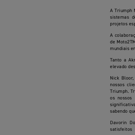
A Triumph 
sistemas d
projetos es
A colabora
de Moto2TM
mundiais e
Tanto a Ak
elevado des
Nick Bloor,
nossos cli
Triumph. T
os nossos 
significati
sabendo que
Davorin Do
satisfeito