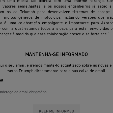
com uma marca tão icónica com uma enorme herança. Co
s valores semelhantes, e os nossos engenheiros já estão a
com os da Triumph para desenvolver sistemas de escape 
 muitos géneros de motociclos, incluindo versões que irã
ta é uma colaboração empolgante e importante para Akrap
o com a qual estamos todos ansiosos para estar envolvidos p
ançar à medida que essa colaboração cresce e se fortalece."
MANTENHA-SE INFORMADO
ui o seu email e iremos mantê-lo actualizado sobre as novas e
motos Triumph directamente para a sua caixa de email.
il
KEEP ME INFORMED