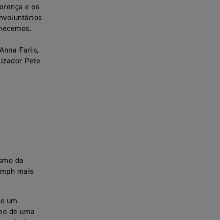
orença e os
nvoluntários
nhecemos.
Anna Faris,
lizador Pete
asmo da
iumph mais
 e um
leo de uma