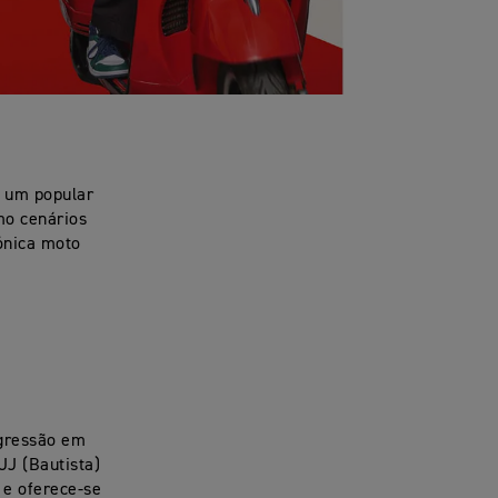
e um popular
mo cenários
cónica moto
igressão em
JJ (Bautista)
 e oferece-se