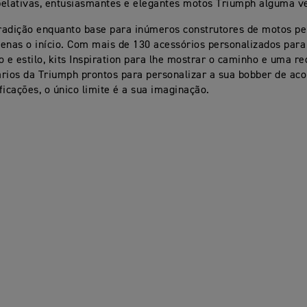
elativas, entusiasmantes e elegantes motos Triumph alguma ve
tradição enquanto base para inúmeros construtores de motos pe
enas o início. Com mais de 130 acessórios personalizados par
e estilo, kits Inspiration para lhe mostrar o caminho e uma re
rios da Triumph prontos para personalizar a sua bobber de ac
ficações, o único limite é a sua imaginação.