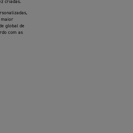
z criadas.
rsonalizadas,
a maior
de global de
ordo com as