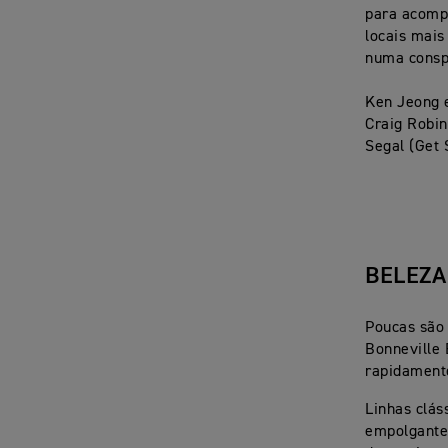
para acompa
locais mais
numa consp
Ken Jeong e
Craig Robin
Segal (Get
BELEZA
Poucas são
Bonneville
rapidamente
Linhas clá
empolgante 