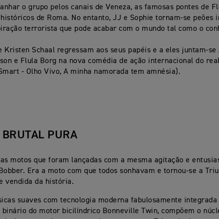
nhar o grupo pelos canais de Veneza, as famosas pontes de Fl
 históricos de Roma. No entanto, JJ e Sophie tornam-se peões i
iração terrorista que pode acabar com o mundo tal como o co
 Kristen Schaal regressam aos seus papéis e a eles juntam-se 
son e Flula Borg na nova comédia de ação internacional do rea
 Smart - Olho Vivo, A minha namorada tem amnésia).
 BRUTAL PURA
 as motos que foram lançadas com a mesma agitação e entusi
 Bobber. Era a moto com que todos sonhavam e tornou-se a Tr
 vendida da história.
ssicas suaves com tecnologia moderna fabulosamente integrada
binário do motor bicilíndrico Bonneville Twin, compõem o núc