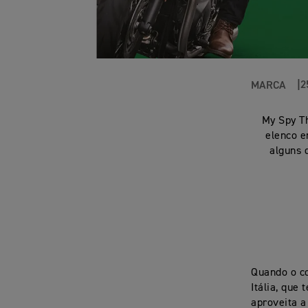
2
MARCA
My Spy Th
elenco e
alguns 
Quando o co
Itália, que
aproveita a