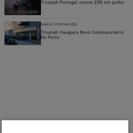
Triumph Portugal cresce 20% em junho
MARCA |
19TH MAI 2026
Triumph Inaugura Novo Concessionário
No Porto