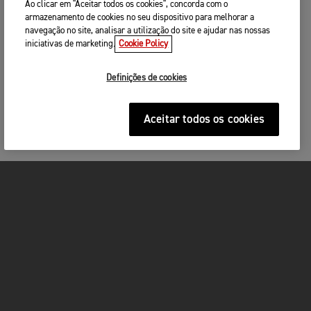
Ao clicar em "Aceitar todos os cookies", concorda com o
armazenamento de cookies no seu dispositivo para melhorar a
navegação no site, analisar a utilização do site e ajudar nas nossas
iniciativas de marketing.
Cookie Policy
Definições de cookies
Aceitar todos os cookies
MOTOS
ACÇÃO
FOR THE RIDE