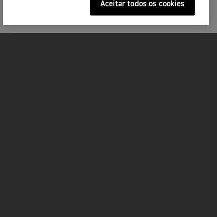
Aceitar todos os cookies
MOTOS
ACÇÃO
FOR THE RIDE
SERVIÇOS
FACEBOOK
TWITTER
YOUTUBE