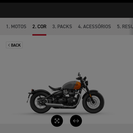
1
.
MOTOS
2
.
COR
3
.
PACKS
4
.
ACESSÓRIOS
5
.
RES
BACK