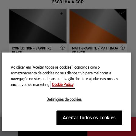
ESCOLHA A COR
ICON EDITION - SAPPHIRE
MATT GRAPHITE / MATT BAJA
BLACK...
ORANGE
1000,00 €
600,00 €
Ao clicar em "Aceitar todos os cookies", concorda com o
armazenamento de cookies no seu dispositivo para melhorar a
navegação no site, analisar a utilização do site e ajudar nas nossas
iniciativas de marketing.
Cookie Policy
Definições de cookies
JET BLACK
JET BLACK / ASH GRAY
Incluído de série
600,00 €
Aceitar todos os cookies
PRÓXIMO
16 395,00 €
PASSO