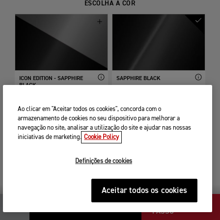
ESCOLHA A COR
ICON EDITION - SAPPHIRE
SAPPHIRE BLACK
BLACK...
1000,00 €
Incluído de série
Ao clicar em "Aceitar todos os cookies", concorda com o
armazenamento de cookies no seu dispositivo para melhorar a
navegação no site, analisar a utilização do site e ajudar nas nossas
iniciativas de marketing.
Cookie Policy
Definições de cookies
BAJA ORANGE / PHANTOM
PHANTOM BLACK / STORM
BLACK
GREY
350,00 €
350,00 €
Aceitar todos os cookies
PRÓXIMO
16 995,00 €
PASSO