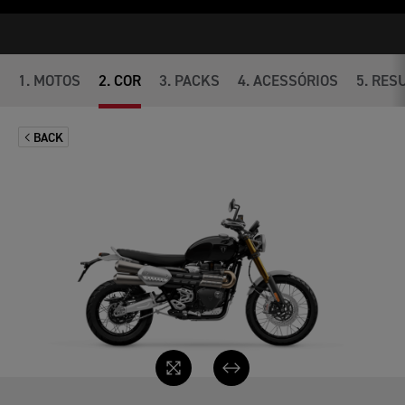
1
.
MOTOS
2
.
COR
3
.
PACKS
4
.
ACESSÓRIOS
5
.
RES
BACK