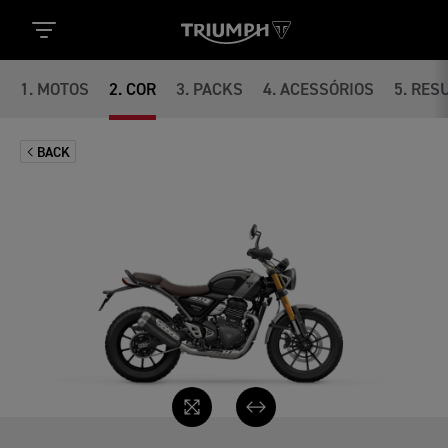
1
.
MOTOS
2
.
COR
3
.
PACKS
4
.
ACESSÓRIOS
5
.
RES
BACK