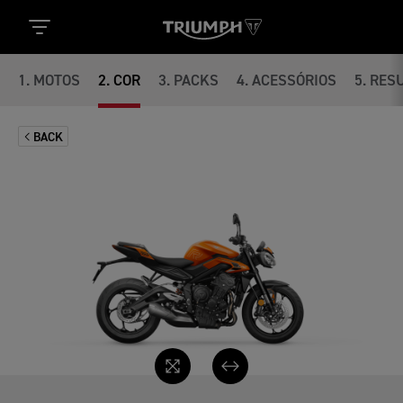
1
.
MOTOS
2
.
COR
3
.
PACKS
4
.
ACESSÓRIOS
5
.
RES
BACK