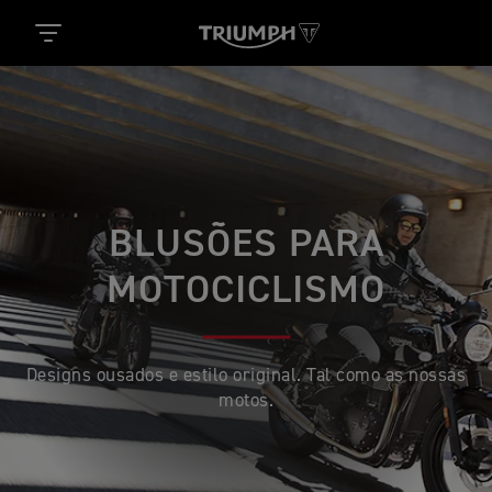
BLUSÕES PARA
MOTOCICLISMO
Designs ousados e estilo original. Tal como as nossas
motos.