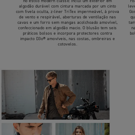
no estilo modern classic inclui um exterior em
ro
algodão durável com cintura marcada por um cinto
lev
com fivela oculta, z-liner TriTex impermeável, à prova
Go
de vento e respirável, aberturas de ventilação nas
qu
cavas e um forro sem mangas acolchoado amovível,
tam
confeccionado em algodão macio. O blusão tem seis
n
práticos bolsos e incorpora protectores contra
bo
impacto D3o® amovíveis, nas costas, ombreiras e
cotovelos.