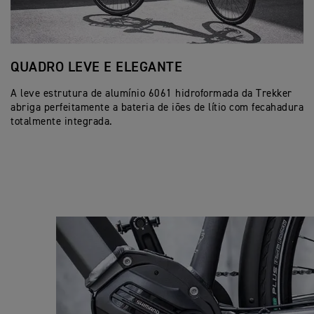
QUADRO LEVE E ELEGANTE
T
A leve estrutura de alumínio 6061 hidroformada da Trekker
A 
abriga perfeitamente a bateria de iões de lítio com fecahadura
de
totalmente integrada.
mu
si
Pa
Ro