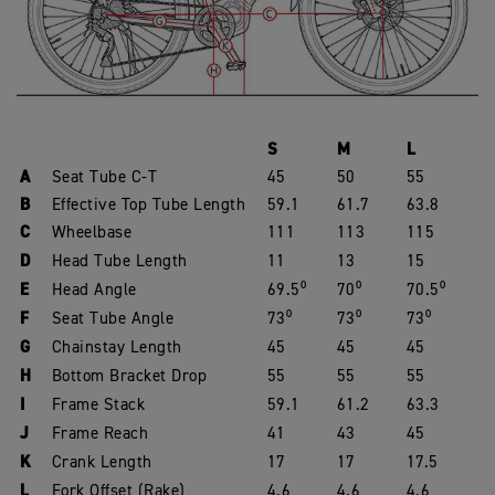
S
M
L
A
Seat Tube C-T
45
50
55
B
Effective Top Tube Length
59.1
61.7
63.8
C
Wheelbase
111
113
115
D
Head Tube Length
11
13
15
E
Head Angle
69.5
⁰
70
⁰
70.5
⁰
F
Seat Tube Angle
73
⁰
73
⁰
73
⁰
G
Chainstay Length
45
45
45
H
Bottom Bracket Drop
55
55
55
I
Frame Stack
59.1
61.2
63.3
J
Frame Reach
41
43
45
K
Crank Length
17
17
17.5
L
Fork Offset (Rake)
4.6
4.6
4.6