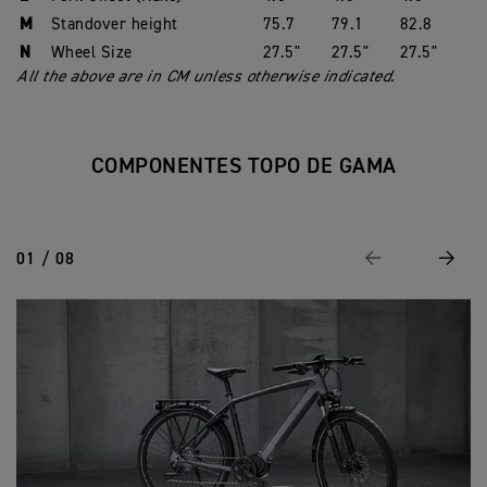
M
Standover height
75.7
79.1
82.8
N
Wheel Size
27.5"
27.5"
27.5"
All the above are in CM unless otherwise indicated.
COMPONENTES TOPO DE GAMA
01 / 08
Previous
Next