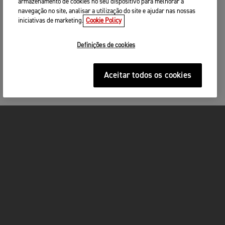
armazenamento de cookies no seu dispositivo para melhorar a
PROCURE PERTO DE SI
navegação no site, analisar a utilização do site e ajudar nas nossas
iniciativas de marketing.
Cookie Policy
3. INTRODUZA OS SEUS DADOS DE
CONTACTO
Definições de cookies
Por favor partilhe os seus dados de contacto para
que possamos contactá-lo(a) para agendarmos uma
data e hora adequadas para o seu
test ride
.
Aceitar todos os cookies
Sr./Sra.
Nome
*
MOTOS
Apelido
*
ACÇÃO
Por favor lembre-se de trazer consigo
Uma Carta de Condução válida
FOR THE RIDE
Capacete
Vestuário adequado à condução de motos incluindo