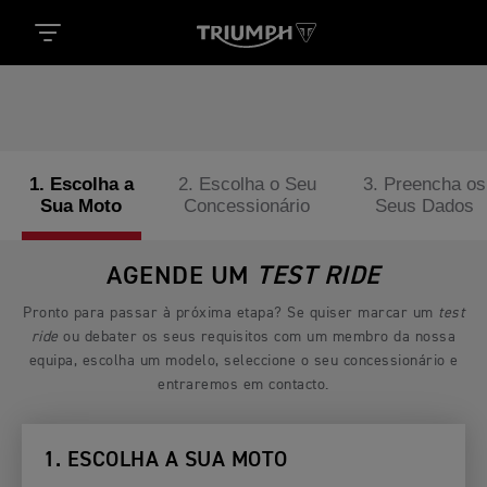
1. Escolha a
2. Escolha o Seu
3. Preencha os
Sua Moto
Concessionário
Seus Dados
AGENDE UM
TEST RIDE
Pronto para passar à próxima etapa? Se quiser marcar um
test
ride
ou debater os seus requisitos com um membro da nossa
equipa, escolha um modelo, seleccione o seu concessionário e
entraremos em contacto.
1. ESCOLHA A SUA MOTO