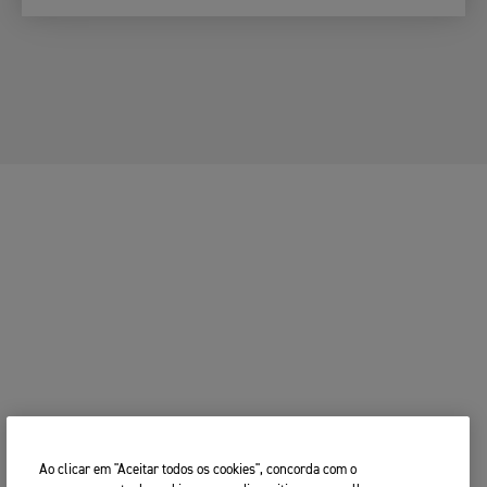
1. Escolha
2. Escolha o
3. Preencha
a Sua
Seu
os Seus
A SUA MOTO
Moto
Concessionário
Dados
ALTERAR MOTO
A SUA MOTO
2. Escolha o seu concessionário
ALTERAR MOTO
Triumph preferido
Introduza o seu código postal, localidade e nome
Código postal
test ride
CONTINUAR
PROCURA
ALTERAR CONCESSIONÁRIO
test ride
Ao clicar em "Aceitar todos os cookies", concorda com o