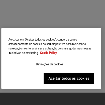
Código postal
test ride
CONTINUAR
PROCURA
ALTERAR CONCESSIONÁRIO
Ao clicar em "Aceitar todos os cookies", concorda com o
test ride
armazenamento de cookies no seu dispositivo para melhorar a
PROCURE PERTO DE SI
navegação no site, analisar a utilização do site e ajudar nas nossas
iniciativas de marketing.
Cookie Policy
3. INTRODUZA OS SEUS DADOS DE
CONTACTO
Definições de cookies
Por favor partilhe os seus dados de contacto para
que possamos contactá-lo(a) para agendarmos uma
data e hora adequadas para o seu
test ride
.
Aceitar todos os cookies
Sr./Sra.
Nome
*