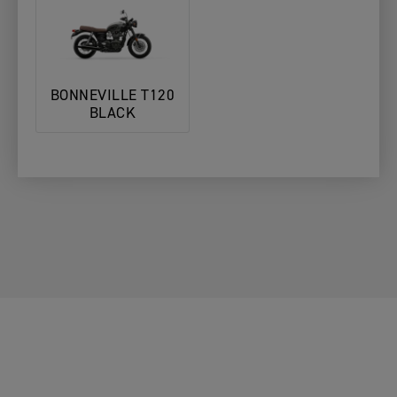
BONNEVILLE T120
BLACK
1. Escolha
2. Escolha o
3. Preencha
a Sua
Seu
os Seus
A SUA MOTO
Moto
Concessionário
Dados
ALTERAR MOTO
A SUA MOTO
2. Escolha o seu concessionário
ALTERAR MOTO
Triumph preferido
Introduza o seu código postal, localidade e nome