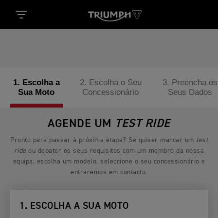
1. Escolha a
2. Escolha o Seu
3. Preencha os
Sua Moto
Concessionário
Seus Dados
AGENDE UM
TEST RIDE
Pronto para passar à próxima etapa? Se quiser marcar um
test
ride
ou debater os seus requisitos com um membro da nossa
equipa, escolha um modelo, seleccione o seu concessionário e
entraremos em contacto.
1. ESCOLHA A SUA MOTO