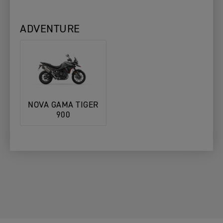
ADVENTURE
NOVA GAMA TIGER
900
1. Escolha
2. Escolha o
3. Preencha
a Sua
Seu
os Seus
A SUA MOTO
Moto
Concessionário
Dados
ALTERAR MOTO