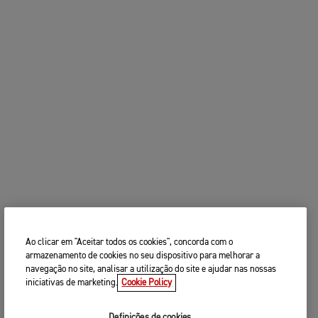
A SUA MOTO
2. Escolha os seu concessionário
ALTERAR MOTO
Triumph preferido
Introduza o seu código postal, localidade e nome
Código postal
test ride
CONTINUAR
PROCURA
ALTERAR CONCESSIONÁRIO
test ride
PROCURE PERTO DE SI
3. INTRODUZA OS SEUS DADOS DE
Ao clicar em "Aceitar todos os cookies", concorda com o
CONTACTO
armazenamento de cookies no seu dispositivo para melhorar a
navegação no site, analisar a utilização do site e ajudar nas nossas
Por favor partilhe os seus dados de contacto para
iniciativas de marketing.
Cookie Policy
que possamos contactá-lo(a) para agendarmos uma
data e hora adequadas para o seu
test ride
.
Definições de cookies