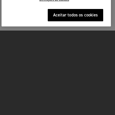
Sr./Sra.
Aceitar todos os cookies
Nome
*
Apelido
*
Por favor lembre-se de trazer consigo
MOTOS
Uma Carta de Condução válida
Capacete
ACÇÃO
Vestuário adequado à condução de motos incluindo
Email
*
luvas, botas, blusão e calças
FOR THE RIDE
Estamos ansiosos por o(a) ver!
SERVIÇOS
Telefone
*
FACEBOOK
TWITTER
YOUTUBE