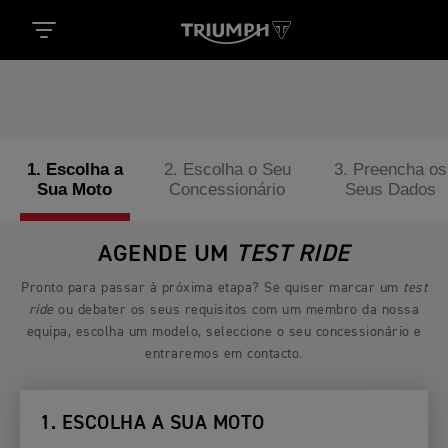
1. Escolha a
2. Escolha o Seu
3. Preencha os
Sua Moto
Concessionário
Seus Dados
AGENDE UM
TEST RIDE
Pronto para passar à próxima etapa? Se quiser marcar um
test
ride
ou debater os seus requisitos com um membro da nossa
equipa, escolha um modelo, seleccione o seu concessionário e
entraremos em contacto.
1. ESCOLHA A SUA MOTO