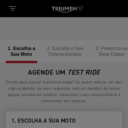
1. Escolha a
2. Escolha o Seu
3. Preencha os
Sua Moto
Concessionário
Seus Dados
AGENDE UM
TEST RIDE
Pronto para passar à próxima etapa? Se quiser marcar um
test
ride
ou debater os seus requisitos com um membro da nossa
equipa, escolha um modelo, seleccione o seu concessionário e
entraremos em contacto.
1. ESCOLHA A SUA MOTO