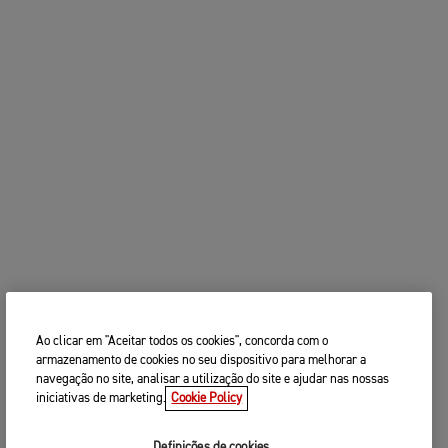
2. Escolha os seu concessionário
ALTERAR MOTO
Triumph preferido
Introduza o seu código postal, localidade e nome
Código postal
test ride
CONTINUAR
PROCURA
ALTERAR CONCESSIONÁRIO
test ride
PROCURE PERTO DE SI
3. INTRODUZA OS SEUS DADOS DE
CONTACTO
Ao clicar em "Aceitar todos os cookies", concorda com o
armazenamento de cookies no seu dispositivo para melhorar a
Por favor partilhe os seus dados de contacto para
navegação no site, analisar a utilização do site e ajudar nas nossas
que possamos contactá-lo(a) para agendarmos uma
iniciativas de marketing.
Cookie Policy
data e hora adequadas para o seu
test ride
.
Sr./Sra.
Definições de cookies