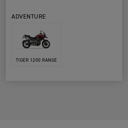
ADVENTURE
TIGER 1200 RANGE
1. Escolha
2. Escolha o
3. Preencha
a Sua
Seu
os Seus
A SUA MOTO
Moto
Concessionário
Dados
ALTERAR MOTO
A SUA MOTO