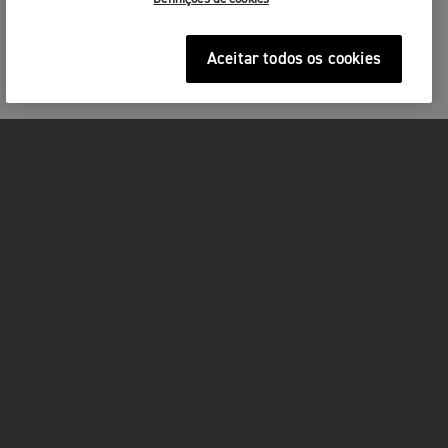
Aceitar todos os cookies
Nome
*
Apelido
*
Por favor lembre-se de trazer consigo
MOTOS
Uma Carta de Condução válida
Capacete
Vestuário adequado à condução de motos incluindo
ACÇÃO
Email
*
luvas, botas, blusão e calças
FOR THE RIDE
Estamos ansiosos por o(a) ver!
Telefone
*
SERVIÇOS
FACEBOOK
TWITTER
YOUTUBE
Por favor partilhe o seu número de telefone, para que