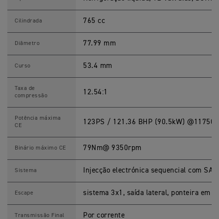
T
R
765 cc
I
Cilindrada
P
L
E
77.99 mm
Diâmetro
R
S
E
53.4 mm
Curso
s
p
e
Taxa de
12.54:1
c
compressão
i
f
i
Potência máxima
123PS / 121.36 BHP (90.5kW) @11750
c
CE
a
ç
õ
79Nm@ 9350rpm
Binário máximo CE
e
s
Injecção electrónica sequencial com SAI 
Sistema
sistema 3x1, saída lateral, ponteira em a
Escape
Por corrente
Transmissão Final