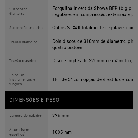
Forquilha invertida Showa BFP (big pist
Suspensão
dianteira
regulável em compressão, extensão e pré
Ohlins STX40 totalmente regulável com 
Suspensão traseira
Dois discos de 310mm de diâmetro, pinç
Travão dianteiro
quatro pistões
Disco simples de 220mm de diâmetro, A
Travão traseiro
Painel de
TFT de 5" com opção de 4 estilos e contr
instrumentos e
funções
DIMENSÕES E PESO
775 mm
Largura do guiador
Altura (sem
1085 mm
espelhos)