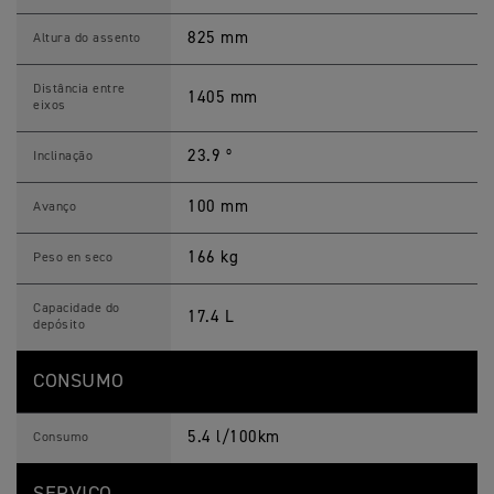
825 mm
Altura do assento
Distância entre
1405 mm
eixos
23.9 º
Inclinação
100 mm
Avanço
166 kg
Peso en seco
Capacidade do
17.4 L
depósito
CONSUMO
5.4 l/100km
Consumo