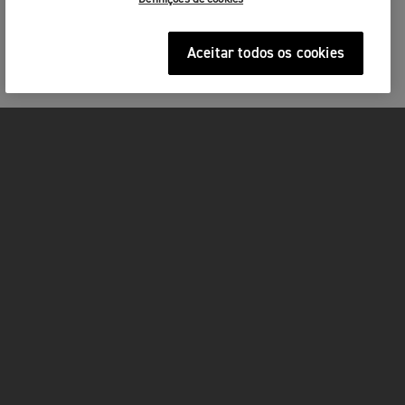
Aceitar todos os cookies
MOTOS
ACÇÃO
FOR THE RIDE
SERVIÇOS
FACEBOOK
TWITTER
YOUTUBE