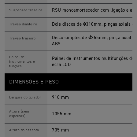
RSU monoamortecedor com ligação e ajus
Suspensão traseira
Dois discos de Ø310mm, pinças axiais de
Travão dianteiro
Disco simples de Ø255mm, pinça axial des
Travão traseiro
ABS
Painel de
Painel de instrumentos multifunções de 
instrumentos e
ecrã LCD
funções
DIMENSÕES E PESO
910 mm
Largura do guiador
Altura (sem
1055 mm
espelhos)
705 mm
Altura do assento