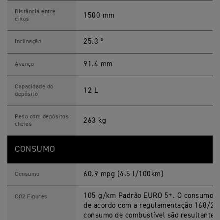
Distância entre
1500 mm
eixos
25.3 º
Inclinação
91.4 mm
Avanço
Capacidade do
12 L
depósito
Peso com depósitos
263 kg
cheios
CONSUMO
60.9 mpg (4.5 l/100km)
Consumo
105 g/km Padrão EURO 5+. O consumo de
CO2 Figures
de acordo com a regulamentação 168/201
consumo de combustível são resultantes 