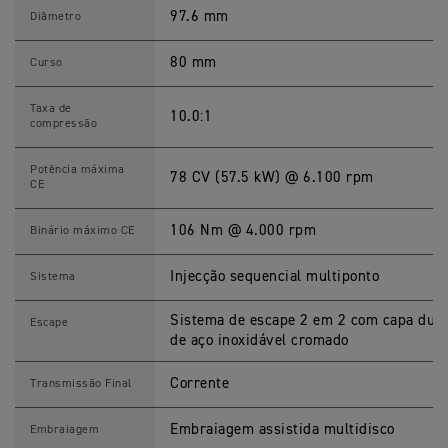
P
E
97.6 mm
Diâmetro
E
D
M
80 mm
Curso
A
S
T
Taxa de
10.0:1
E
compressão
R
E
s
Potência máxima
78 CV (57.5 kW) @ 6.100 rpm
p
CE
e
c
i
106 Nm @ 4.000 rpm
Binário máximo CE
f
i
c
Injecção sequencial multiponto
Sistema
a
ç
õ
Sistema de escape 2 em 2 com capa dupl
Escape
e
de aço inoxidável cromado
s
Corrente
Transmissão Final
Embraiagem assistida multidisco
Embraiagem