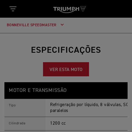
BONNEVILLE SPEEDMASTER
ESPECIFICAÇÕES
VER ESTA MOTO
B
Feature
Details
O
MOTOR E TRANSMISSÃO
N
N
E
Refrigeração por líquido, 8 válvulas, SOH
V
Tipo
I
paralelos
L
L
1200 cc
E
Cilindrada
S