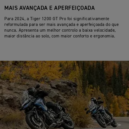
MAIS AVANÇADA E APERFEIÇOADA
R
Para 2024, a Tiger 1200 GT Pro foi significativamente
Pa
reformulada para ser mais avançada e aperfeiçoada do que
fu
nunca. Apresenta um melhor controlo a baixa velocidade,
ma
maior distância ao solo, com maior conforto e ergonomia.
pa
pa