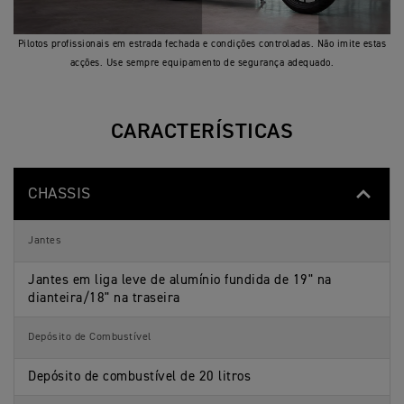
regulação de extensão e reservatório au
i
ç
f
õ
i
e
Pilotos profissionais em estrada fechada e condições controladas. Não imite estas
Pinça Brembo de pistão simples, OC-ABS
Travão traseiro
c
s
a
central dos travões traseira com reserva
acções. Use sempre equipamento de segurança adequado.
ç
õ
Painel de instrumentos TFT de 7 polegad
e
Painel de
s
instrumentos e
Triumph Connectivity
CARACTERÍSTICAS
funções
CHASSIS
Jantes
Jantes em liga leve de alumínio fundida de 19" na
dianteira/18" na traseira
Depósito de Combustível
Depósito de combustível de 20 litros